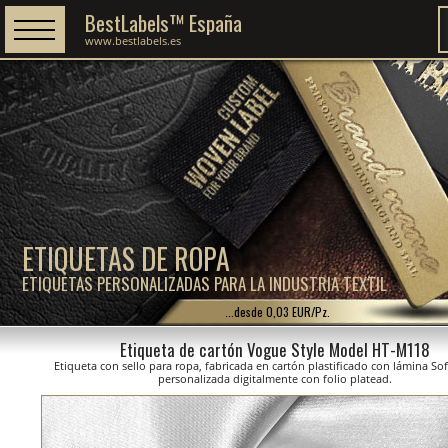
BestLabels™ España
www.bestlabels.es
ETIQUETAS DE ROPA
ETIQUETAS PERSONALIZADAS PARA LA INDUSTRIA TEXTIL
...desde 0,03 EUR/Pz.
Etiqueta de cartón Vogue Style Model HT-M118
Etiqueta con sello para ropa, fabricada en cartón plastificado con lámina So
personalizada digitalmente con folio platead.