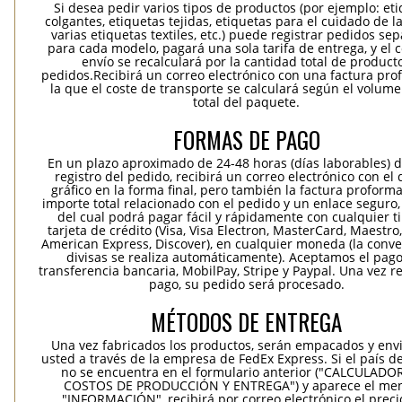
Si desea pedir varios tipos de productos (por ejemplo: et
colgantes, etiquetas tejidas, etiquetas para el cuidado de la
varias etiquetas textiles, etc.) puede registrar pedidos se
para cada modelo, pagará una sola tarifa de entrega, y el 
envío se recalculará por la cantidad total de product
pedidos.Recibirá un correo electrónico con una factura pr
la que el coste de transporte se calculará según el volum
total del paquete.
FORMAS DE PAGO
En un plazo aproximado de 24-48 horas (días laborables) 
registro del pedido, recibirá un correo electrónico con el
gráfico en la forma final, pero también la factura proforma
importe total relacionado con el pedido y un enlace seguro,
del cual podrá pagar fácil y rápidamente con cualquier t
tarjeta de crédito (Visa, Visa Electron, MasterCard, Maestro,
American Express, Discover), en cualquier moneda (la conv
divisas se realiza automáticamente). Aceptamos el pag
transferencia bancaria, MobilPay, Stripe y Paypal. Una vez re
pago, su pedido será procesado.
MÉTODOS DE ENTREGA
Una vez fabricados los productos, serán empacados y env
usted a través de la empresa de FedEx Express. Si el país d
no se encuentra en el formulario anterior ("CALCULADO
COSTOS DE PRODUCCIÓN Y ENTREGA") y aparece el me
"INFORMACIÓN", recibirá por correo electrónico el precio