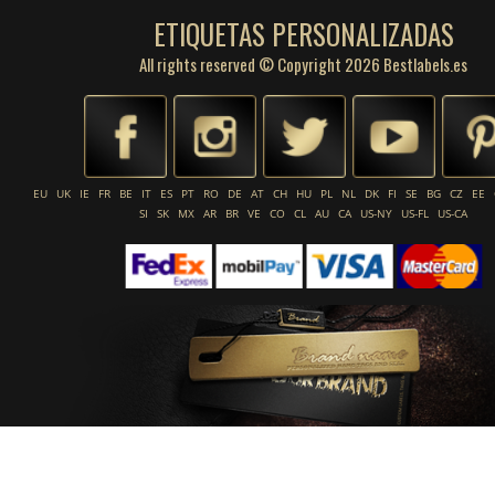
ETIQUETAS PERSONALIZADAS
All rights reserved © Copyright 2026 Bestlabels.es
EU
UK
IE
FR
BE
IT
ES
PT
RO
DE
AT
CH
HU
PL
NL
DK
FI
SE
BG
CZ
EE
SI
SK
MX
AR
BR
VE
CO
CL
AU
CA
US-NY
US-FL
US-CA