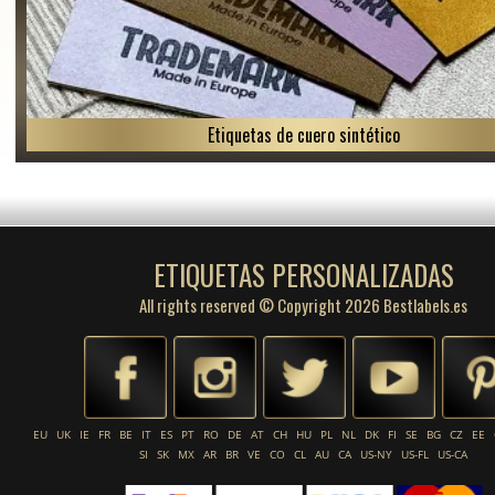
Etiquetas de cuero sintético
ETIQUETAS PERSONALIZADAS
All rights reserved © Copyright 2026 Bestlabels.es
EU
UK
IE
FR
BE
IT
ES
PT
RO
DE
AT
CH
HU
PL
NL
DK
FI
SE
BG
CZ
EE
SI
SK
MX
AR
BR
VE
CO
CL
AU
CA
US-NY
US-FL
US-CA