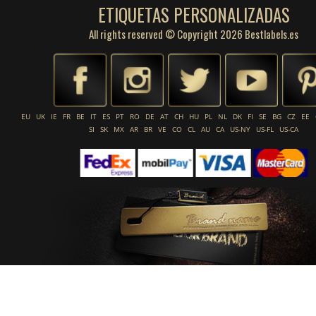
ETIQUETAS PERSONALIZADAS
All rights reserved © Copyright 2026 Bestlabels.es
EU
UK
IE
FR
BE
IT
ES
PT
RO
DE
AT
CH
HU
PL
NL
DK
FI
SE
BG
CZ
EE
SI
SK
MX
AR
BR
VE
CO
CL
AU
CA
US-NY
US-FL
US-CA