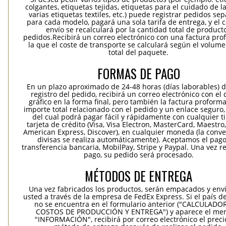
colgantes, etiquetas tejidas, etiquetas para el cuidado de la
varias etiquetas textiles, etc.) puede registrar pedidos se
para cada modelo, pagará una sola tarifa de entrega, y el 
envío se recalculará por la cantidad total de product
pedidos.Recibirá un correo electrónico con una factura pr
la que el coste de transporte se calculará según el volum
total del paquete.
FORMAS DE PAGO
En un plazo aproximado de 24-48 horas (días laborables) 
registro del pedido, recibirá un correo electrónico con el
gráfico en la forma final, pero también la factura proforma
importe total relacionado con el pedido y un enlace seguro,
del cual podrá pagar fácil y rápidamente con cualquier t
tarjeta de crédito (Visa, Visa Electron, MasterCard, Maestro,
American Express, Discover), en cualquier moneda (la conv
divisas se realiza automáticamente). Aceptamos el pag
transferencia bancaria, MobilPay, Stripe y Paypal. Una vez re
pago, su pedido será procesado.
MÉTODOS DE ENTREGA
Una vez fabricados los productos, serán empacados y env
usted a través de la empresa de FedEx Express. Si el país d
no se encuentra en el formulario anterior ("CALCULADO
COSTOS DE PRODUCCIÓN Y ENTREGA") y aparece el me
"INFORMACIÓN", recibirá por correo electrónico el precio