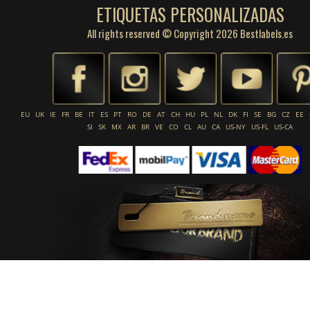
ETIQUETAS PERSONALIZADAS
All rights reserved © Copyright 2026 Bestlabels.es
EU
UK
IE
FR
BE
IT
ES
PT
RO
DE
AT
CH
HU
PL
NL
DK
FI
SE
BG
CZ
EE
SI
SK
MX
AR
BR
VE
CO
CL
AU
CA
US-NY
US-FL
US-CA