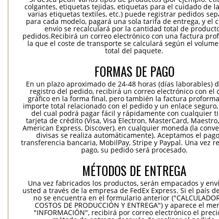
colgantes, etiquetas tejidas, etiquetas para el cuidado de la
varias etiquetas textiles, etc.) puede registrar pedidos se
para cada modelo, pagará una sola tarifa de entrega, y el 
envío se recalculará por la cantidad total de product
pedidos.Recibirá un correo electrónico con una factura pr
la que el coste de transporte se calculará según el volum
total del paquete.
FORMAS DE PAGO
En un plazo aproximado de 24-48 horas (días laborables) 
registro del pedido, recibirá un correo electrónico con el
gráfico en la forma final, pero también la factura proforma
importe total relacionado con el pedido y un enlace seguro,
del cual podrá pagar fácil y rápidamente con cualquier t
tarjeta de crédito (Visa, Visa Electron, MasterCard, Maestro,
American Express, Discover), en cualquier moneda (la conv
divisas se realiza automáticamente). Aceptamos el pag
transferencia bancaria, MobilPay, Stripe y Paypal. Una vez re
pago, su pedido será procesado.
MÉTODOS DE ENTREGA
Una vez fabricados los productos, serán empacados y env
usted a través de la empresa de FedEx Express. Si el país d
no se encuentra en el formulario anterior ("CALCULADO
COSTOS DE PRODUCCIÓN Y ENTREGA") y aparece el me
"INFORMACIÓN", recibirá por correo electrónico el precio