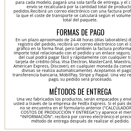
para cada modelo, pagará una sola tarifa de entrega, y el 
envío se recalculará por la cantidad total de product
pedidos.Recibirá un correo electrónico con una factura pr
la que el coste de transporte se calculará según el volum
total del paquete.
FORMAS DE PAGO
En un plazo aproximado de 24-48 horas (días laborables) 
registro del pedido, recibirá un correo electrónico con el
gráfico en la forma final, pero también la factura proforma
importe total relacionado con el pedido y un enlace seguro,
del cual podrá pagar fácil y rápidamente con cualquier t
tarjeta de crédito (Visa, Visa Electron, MasterCard, Maestro,
American Express, Discover), en cualquier moneda (la conv
divisas se realiza automáticamente). Aceptamos el pag
transferencia bancaria, MobilPay, Stripe y Paypal. Una vez re
pago, su pedido será procesado.
MÉTODOS DE ENTREGA
Una vez fabricados los productos, serán empacados y env
usted a través de la empresa de FedEx Express. Si el país d
no se encuentra en el formulario anterior ("CALCULADO
COSTOS DE PRODUCCIÓN Y ENTREGA") y aparece el me
"INFORMACIÓN", recibirá por correo electrónico el precio
método de entrega después de realizar el pedido.