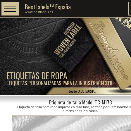
BestLabels™ España
www.bestlabels.es
ETIQUETAS DE ROPA
ETIQUETAS PERSONALIZADAS PARA LA INDUSTRIA TEXTIL
...desde 0,03 EUR/Pz.
Etiqueta de talla Model TC-M173
Etiqueta de talla para ropa impresa en raso fino, cortada por ultrasonidos 
dimensiones indicadas.