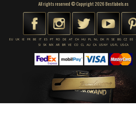
All rights reserved © Copyright 2026 Bestlabels.es
EU
UK
IE
FR
BE
IT
ES
PT
RO
DE
AT
CH
HU
PL
NL
DK
FI
SE
BG
CZ
EE
SI
SK
MX
AR
BR
VE
CO
CL
AU
CA
US-NY
US-FL
US-CA