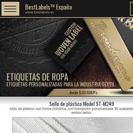
BestLabels™ España
www.bestlabels.es
ETIQUETAS DE ROPA
ETIQUETAS PERSONALIZADAS PARA LA INDUSTRIA TEXTIL
...desde 0,03 EUR/Pz.
Sello de plástico Model ST-M249
Sello de plástico con forma cilíndrica, con inscripción personalizada 3D acabada
ambos lados.