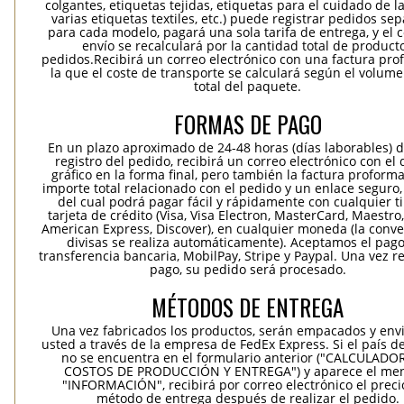
colgantes, etiquetas tejidas, etiquetas para el cuidado de la
varias etiquetas textiles, etc.) puede registrar pedidos se
para cada modelo, pagará una sola tarifa de entrega, y el 
envío se recalculará por la cantidad total de product
pedidos.Recibirá un correo electrónico con una factura pr
la que el coste de transporte se calculará según el volum
total del paquete.
FORMAS DE PAGO
En un plazo aproximado de 24-48 horas (días laborables) 
registro del pedido, recibirá un correo electrónico con el
gráfico en la forma final, pero también la factura proforma
importe total relacionado con el pedido y un enlace seguro,
del cual podrá pagar fácil y rápidamente con cualquier t
tarjeta de crédito (Visa, Visa Electron, MasterCard, Maestro,
American Express, Discover), en cualquier moneda (la conv
divisas se realiza automáticamente). Aceptamos el pag
transferencia bancaria, MobilPay, Stripe y Paypal. Una vez re
pago, su pedido será procesado.
MÉTODOS DE ENTREGA
Una vez fabricados los productos, serán empacados y env
usted a través de la empresa de FedEx Express. Si el país d
no se encuentra en el formulario anterior ("CALCULADO
COSTOS DE PRODUCCIÓN Y ENTREGA") y aparece el me
"INFORMACIÓN", recibirá por correo electrónico el precio
método de entrega después de realizar el pedido.