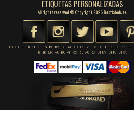
ETIQUETAS PERSONALIZADAS
All rights reserved © Copyright 2026 Bestlabels.es
EU
UK
IE
FR
BE
IT
ES
PT
RO
DE
AT
CH
HU
PL
NL
DK
FI
SE
BG
CZ
EE
SI
SK
MX
AR
BR
VE
CO
CL
AU
CA
US-NY
US-FL
US-CA