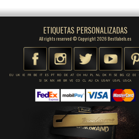
ETIQUETAS PERSONALIZADAS
All rights reserved © Copyright 2026 Bestlabels.es
EU
UK
IE
FR
BE
IT
ES
PT
RO
DE
AT
CH
HU
PL
NL
DK
FI
SE
BG
CZ
EE
SI
SK
MX
AR
BR
VE
CO
CL
AU
CA
US-NY
US-FL
US-CA