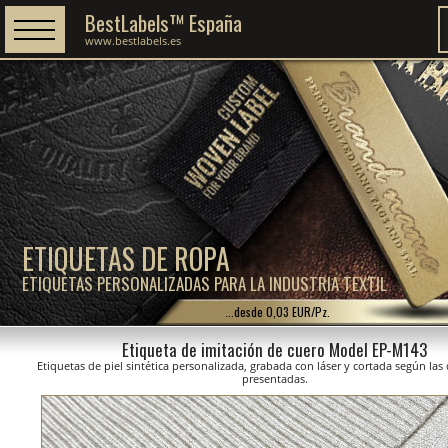
BestLabels™ España
www.bestlabels.es
ETIQUETAS DE ROPA
ETIQUETAS PERSONALIZADAS PARA LA INDUSTRIA TEXTIL
...desde 0,03 EUR/Pz.
Etiqueta de imitación de cuero Model EP-M143
Etiquetas de piel sintética personalizada, grabada con láser y cortada según la
presentadas.