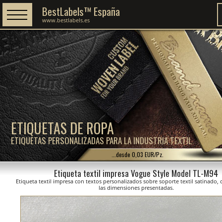
BestLabels™ España
www.bestlabels.es
ETIQUETAS DE ROPA
ETIQUETAS PERSONALIZADAS PARA LA INDUSTRIA TEXTIL
...desde 0,03 EUR/Pz.
Etiqueta textil impresa Vogue Style Model TL-M94
Etiqueta textil impresa con textos personalizados sobre soporte textil satinado,
las dimensiones presentadas.