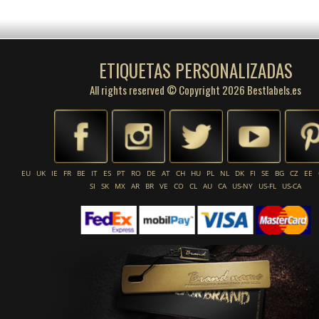
ETIQUETAS PERSONALIZADAS
All rights reserved © Copyright 2026 Bestlabels.es
EU
UK
IE
FR
BE
IT
ES
PT
RO
DE
AT
CH
HU
PL
NL
DK
FI
SE
BG
CZ
EE
SI
SK
MX
AR
BR
VE
CO
CL
AU
CA
US-NY
US-FL
US-CA