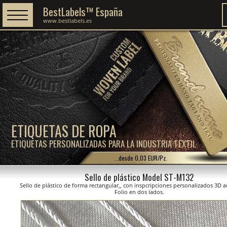
BestLabels™ España
www.bestlabels.es
ETIQUETAS DE ROPA
ETIQUETAS PERSONALIZADAS PARA LA INDUSTRIA TEXTIL
...desde 0,03 EUR/Pz.
Sello de plástico Model ST-M132
Sello de plástico de forma rectangular,, con inspcripciones personalizados 3D
Folio en dos lados.