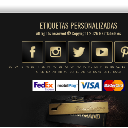
ETIQUETAS PERSONALIZADAS
All rights reserved © Copyright 2026 Bestlabels.es
EU
UK
IE
FR
BE
IT
ES
PT
RO
DE
AT
CH
HU
PL
NL
DK
FI
SE
BG
CZ
EE
SI
SK
MX
AR
BR
VE
CO
CL
AU
CA
US-NY
US-FL
US-CA