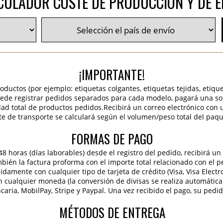
CULADOR COSTE DE PRODUCCIÓN Y DE E
¡IMPORTANTE!
roductos (por ejemplo: etiquetas colgantes, etiquetas tejidas, etiqu
 puede registrar pedidos separados para cada modelo, pagará una sola
idad total de productos pedidos.Recibirá un correo electrónico con 
te de transporte se calculará según el volumen/peso total del paqu
FORMAS DE PAGO
 horas (días laborables) desde el registro del pedido, recibirá un 
ambién la factura proforma con el importe total relacionado con el p
pidamente con cualquier tipo de tarjeta de crédito (Visa, Visa Elect
en cualquier moneda (la conversión de divisas se realiza automáti
caria, MobilPay, Stripe y Paypal. Una vez recibido el pago, su pedi
MÉTODOS DE ENTREGA