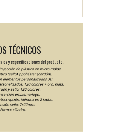
OS TÉCNICOS
ales y especificaciones del producto.
inyección de plástico en micro molde.
tico (sello) y poliéster (cordón).
en elementos personalizados 3D.
personalizados: 120 colores + oro, plata.
dón y sello: 120 colores.
inserción emblema/logo.
Inscripción: idéntica en 2 lados.
nsión sello: 7x22mm.
Forma: cilindro.