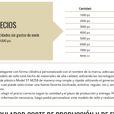
Cantidad:
1000 pz.
2000 pz.
RECIOS
3000 pz.
4000 pz.
tidades sin gastos de envío
5000 pz.
000 pz.
6000 pz.
7000 pz.
8000 pz.
9000 pz.
10000 pz.
 elegante con forma cilíndrica personalizado con el nombre de la marca, adecu
15000 pz.
modelo de sello está hecho de materiales de alta calidad, utilizando las tecnolog
20000 pz.
de plástico Model ST-M258 de manera muy simple y rápida utilizando el generador 
cual puede seleccionar una fuente favorita (inclinada, artística, regular, etc.), ta
tos.
elegir el precio correcto según la cantidad y el plazo de producción y entrega. P
nformación necesaria, luego podrá personalizar este modelo de sello y realizar