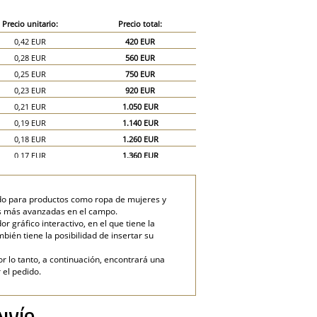
Precio unitario:
Precio total:
0,42 EUR
420 EUR
0,28 EUR
560 EUR
0,25 EUR
750 EUR
0,23 EUR
920 EUR
0,21 EUR
1.050 EUR
0,19 EUR
1.140 EUR
0,18 EUR
1.260 EUR
0,17 EUR
1.360 EUR
0,16 EUR
1.440 EUR
0,15 EUR
1.500 EUR
ado para productos como ropa de mujeres y
0,13 EUR
1.950 EUR
ías más avanzadas en el campo.
0,12 EUR
2.400 EUR
gráfico interactivo, en el que tiene la
mbién tiene la posibilidad de insertar su
or lo tanto, a continuación, encontrará una
 el pedido.