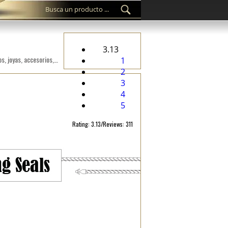
3.13
Sello personalizado de etiquetas de plástico ST-M258 para los productos fashion, como ropa, calzado, bolsos, joyas, accesorios, etc.
1
2
3
4
5
Rating: 3.13/Reviews: 311