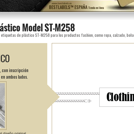
www.bestlabels.es
BESTLABELS™ ESPAÑA
Tienda en línea
plástico Model ST-M258
ICO
, con inscripción
 en ambos lados.
l diseño original