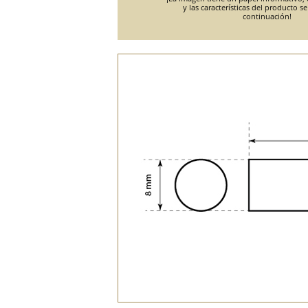
y las características del producto s
continuación!