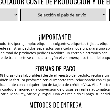
CULADOR COSTE DE PRODUCCIÓN Y DE E
¡IMPORTANTE!
roductos (por ejemplo: etiquetas colgantes, etiquetas tejidas, etiqu
 puede registrar pedidos separados para cada modelo, pagará una sola
idad total de productos pedidos.Recibirá un correo electrónico con 
te de transporte se calculará según el volumen/peso total del paqu
FORMAS DE PAGO
 horas (días laborables) desde el registro del pedido, recibirá un 
ambién la factura proforma con el importe total relacionado con el p
pidamente con cualquier tipo de tarjeta de crédito (Visa, Visa Elect
en cualquier moneda (la conversión de divisas se realiza automáti
caria, MobilPay, Stripe y Paypal. Una vez recibido el pago, su pedi
MÉTODOS DE ENTREGA