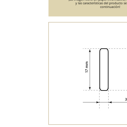
y las características del producto s
continuación!