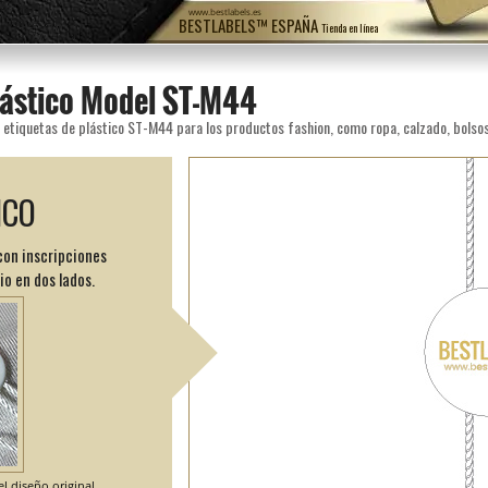
www.bestlabels.es
BESTLABELS™ ESPAÑA
Tienda en línea
plástico Model ST-M44
ICO
con inscripciones
o en dos lados.
l diseño original