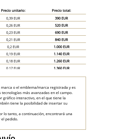
Precio unitario:
Precio total:
0,39 EUR
390 EUR
0,26 EUR
520 EUR
0,23 EUR
690 EUR
0,21 EUR
840 EUR
0,2 EUR
1.000 EUR
0,19 EUR
1.140 EUR
0,18 EUR
1.260 EUR
0,17 EUR
1.360 EUR
0,16 EUR
1.440 EUR
0,15 EUR
1.500 EUR
la marca o el emblema/marca registrada y es
0,13 EUR
1.950 EUR
las tecnologías más avanzadas en el campo.
0,12 EUR
2.400 EUR
ráfico interactivo, en el que tiene la
mbién tiene la posibilidad de insertar su
or lo tanto, a continuación, encontrará una
 el pedido.