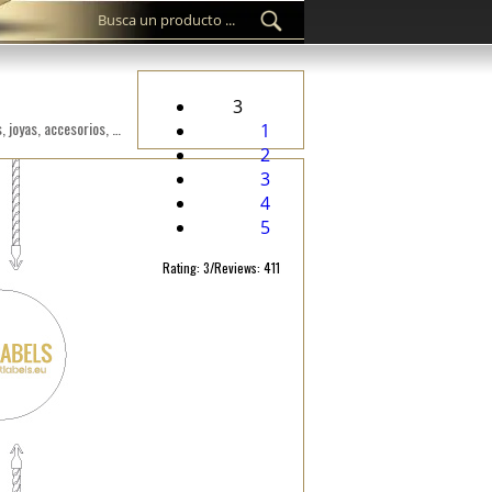
3
Sello personalizado de etiquetas de plástico ST-M44 para los productos fashion, como ropa, calzado, bolsos, joyas, accesorios, etc.
1
2
3
4
5
Rating: 3/Reviews: 411