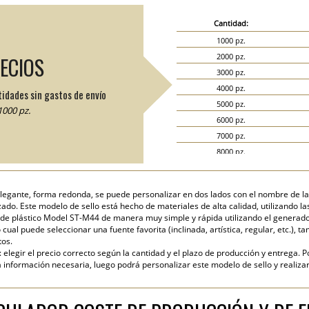
Cantidad:
1000 pz.
2000 pz.
RECIOS
3000 pz.
4000 pz.
tidades sin gastos de envío
5000 pz.
000 pz.
6000 pz.
7000 pz.
8000 pz.
9000 pz.
10000 pz.
elegante, forma redonda, se puede personalizar en dos lados con el nombre de 
15000 pz.
zado. Este modelo de sello está hecho de materiales de alta calidad, utilizando 
20000 pz.
de plástico Model ST-M44 de manera muy simple y rápida utilizando el generador g
cual puede seleccionar una fuente favorita (inclinada, artística, regular, etc.), ta
tos.
elegir el precio correcto según la cantidad y el plazo de producción y entrega. P
nformación necesaria, luego podrá personalizar este modelo de sello y realizar